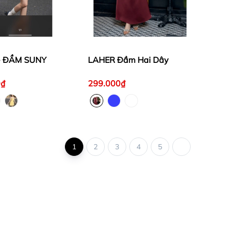
- ĐẦM SUNY
LAHER Đầm Hai Dây
0₫
299.000₫
1
2
3
4
5