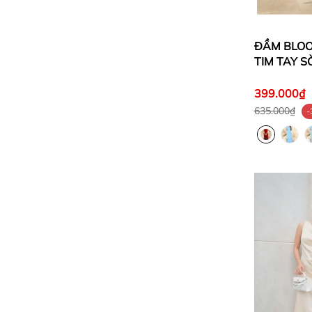
ĐẦM BLO
TIM TAY S
XƯỚC
399.000₫
635.000₫
-