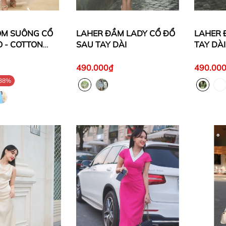
OM SUÔNG CỔ
LAHER ĐẦM LADY CỔ ĐỔ
LAHER 
Ò - COTTON
SAU TAY DÀI
TAY DÀI
490.000₫
490.00
38%