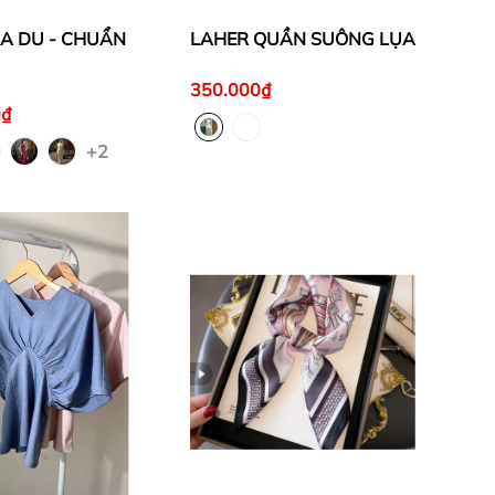
A DU - CHUẨN
LAHER QUẦN SUÔNG LỤA
350.000₫
0₫
+2