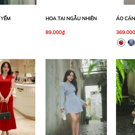
 YẾM
HOA TAI NGẪU NHIÊN
ÁO CÁ
89.000₫
369.00