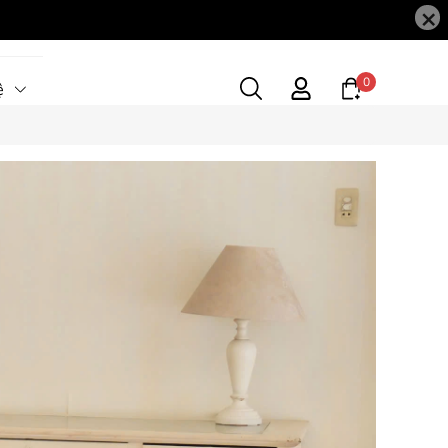
×
0
ệ