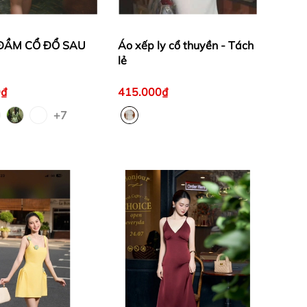
ĐẦM CỔ ĐỔ SAU
Áo xếp ly cổ thuyền - Tách
lẻ
0₫
415.000₫
+7