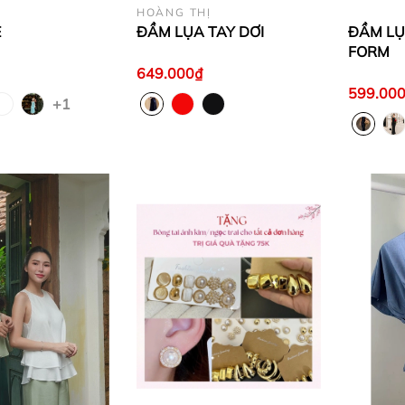
HOÀNG THỊ
E
ĐẦM LỤA TAY DƠI
ĐẦM LỤ
FORM
649.000₫
599.00
+1