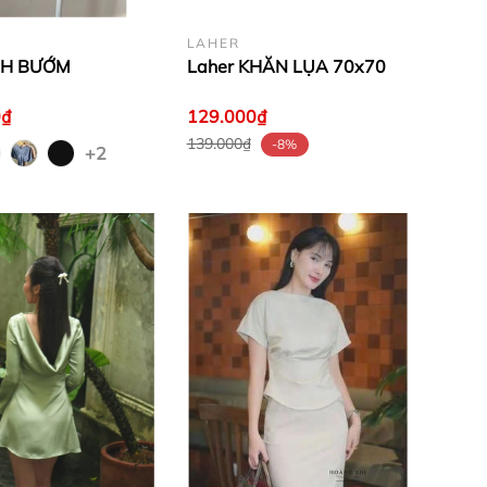
LAHER
NH BƯỚM
Laher KHĂN LỤA 70x70
0₫
129.000₫
139.000₫
-8%
+2