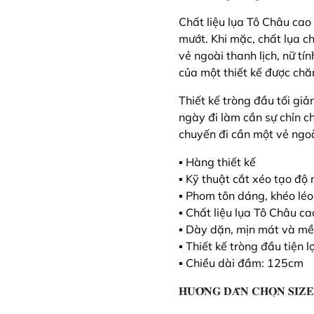
Chất liệu lụa Tô Châu ca
mướt. Khi mặc, chất lụa 
vẻ ngoài thanh lịch, nữ t
của một thiết kế được ch
Thiết kế tròng đầu tối gi
ngày đi làm cần sự chỉn c
chuyến đi cần một vẻ ngo
▪️ Hàng thiết kế
▪️ Kỹ thuật cắt xéo tạo độ 
▪️ Phom tôn dáng, khéo lé
▪️ Chất liệu lụa Tô Châu c
▪️ Dày dặn, mịn mát và m
▪️ Thiết kế tròng đầu tiện lợ
▪️ Chiều dài đầm: 125cm
𝐇𝐔̛𝐎̛́𝐍𝐆 𝐃𝐀̂̃𝐍 𝐂𝐇𝐎̣𝐍 𝐒𝐈𝐙𝐄