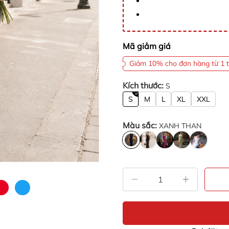
Mã giảm giá
Giảm 10% cho đơn hàng từ 1 t
Kích thước:
S
S
M
L
XL
XXL
Màu sắc:
XANH THAN