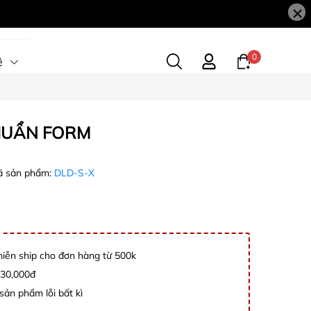
×
0
ệ
HUẨN FORM
 sản phẩm:
DLD-S-X
ễn ship cho đơn hàng từ 500k
 30,000đ
sản phẩm lỗi bất kì