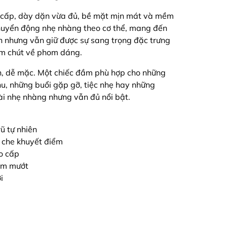
o cấp, dày dặn vừa đủ, bề mặt mịn mát và mềm
chuyển động nhẹ nhàng theo cơ thể, mang đến
ính nhưng vẫn giữ được sự sang trọng đặc trưng
ăm chút về phom dáng.
ản, dễ mặc. Một chiếc đầm phù hợp cho những
hu, những buổi gặp gỡ, tiệc nhẹ hay những
ài nhẹ nhàng nhưng vẫn đủ nổi bật.
rũ tự nhiên
o che khuyết điểm
ao cấp
ềm mướt
i