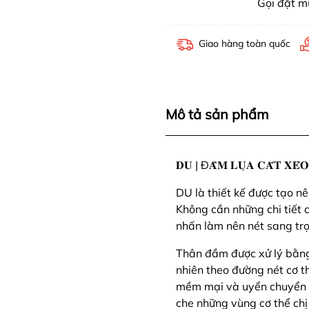
Gọi đặt 
Giao hàng toàn quốc
Mô tả sản phẩm
𝐃𝐔 | Đ𝐀̂̀𝐌 𝐋𝐔̣𝐀 𝐂𝐀̆́𝐓 𝐗𝐄́𝐎
DU là thiết kế được tạo 
Không cần những chi tiết 
nhấn làm nên nét sang trọ
Thân đầm được xử lý bằng 
nhiên theo đường nét cơ t
mềm mại và uyển chuyển t
che những vùng cơ thể chị