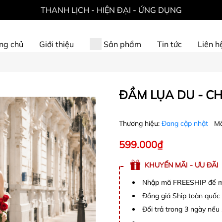
THANH LỊCH - HIỆN ĐẠI - ỨNG DỤNG
ng chủ
Giới thiệu
Sản phẩm
Tin tức
Liên h
ĐẦM LỤA DU - C
Thương hiệu:
Đang cập nhật
Mã
599.000₫
KHUYẾN MÃI - ƯU ĐÃI
Nhập mã FREESHIP để mi
Đồng giá Ship toàn quốc
Đổi trả trong 3 ngày nếu 