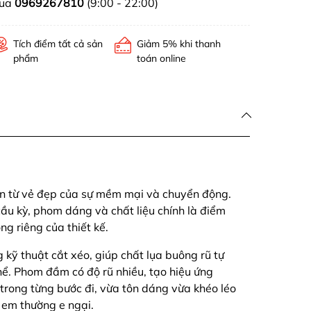
mua
0969267810
(9:00 - 22:00)
Tích điểm tất cả sản
Giảm 5% khi thanh
phẩm
toán online
nên từ vẻ đẹp của sự mềm mại và chuyển động.
cầu kỳ, phom dáng và chất liệu chính là điểm
ng riêng của thiết kế.
kỹ thuật cắt xéo, giúp chất lụa buông rũ tự
hể. Phom đầm có độ rũ nhiều, tạo hiệu ứng
rong từng bước đi, vừa tôn dáng vừa khéo léo
 em thường e ngại.