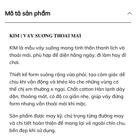
Mô tả sản phẩm
𝐊𝐈𝐌 | 𝐕𝐀́𝐘 𝐒𝐔𝐎̂𝐍𝐆 𝐓𝐇𝐎𝐀̉𝐈 𝐌𝐀́𝐈
KIM là mẫu váy suông mang tinh thần thanh lịch và
thoải mái, phù hợp để diện hằng ngày, đi làm hay đi
chơi.
Thiết kế form suông rộng vừa phải, tạo cảm giác dễ
chịu khi vận động và khéo léo che những vùng cơ
thể chị em thường e ngại. Chất cotton Hàn lạnh dày
dặn, thoáng mát, có độ co giãn nhẹ, giúp váy đứng
form nhưng vẫn thoải mái khi mặc.
Sản phẩm được may kỹ, chú trọng từng đường may
và chi tiết hoàn thiện để mang lại vẻ ngoài chỉn chu,
bền đẹp khi sử dụng.