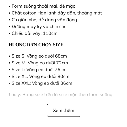
▪️ Form suông thoải mái, dễ mặc
▪️ Chất cotton Hàn lạnh dày dặn, thoáng mát
▪️ Co giãn nhẹ, dễ dàng vận động
▪️ Đường may kỹ và chỉn chu
▪️ Chiều dài váy: 110cm
𝐇𝐔̛𝐎̛́𝐍𝐆 𝐃𝐀̂̃𝐍 𝐂𝐇𝐎̣𝐍 𝐒𝐈𝐙𝐄
▪️ Size S: Vòng eo dưới 68cm
▪️ Size M: Vòng eo dưới 72cm
▪️ Size L: Vòng eo dưới 76cm
▪️ Size XL: Vòng eo dưới 80cm
▪️ Size XXL: Vòng eo dưới 86cm
Lưu ý: Bảng size trên là size mặc theo form suông
thoải mái. Nếu chị em thích mặc theo kiểu gọn dáng,
ôm vừa vặn hơn thì có thể hạ 1 size so với bảng size
Xem thêm
trên.
Chị em có thể nhắn tin cho shop kèm chiều cao, cân