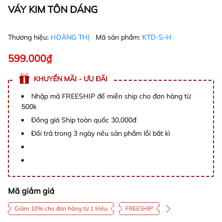
VÁY KIM TÔN DÁNG
Thương hiệu:
HOÀNG THỊ
Mã sản phẩm:
KTD-S-H
599.000₫
KHUYẾN MÃI - ƯU ĐÃI
Nhập mã FREESHIP để miễn ship cho đơn hàng từ
500k
Đồng giá Ship toàn quốc 30,000đ
Đổi trả trong 3 ngày nếu sản phẩm lỗi bất kì
Mã giảm giá
Giảm 10% cho đơn hàng từ 1 triệu
FREESHIP