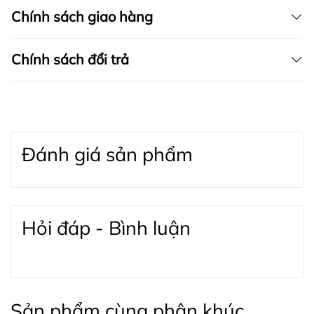
Chính sách giao hàng
nặng và số đo cơ thể để được tư vấn size phù hợp
nhất.
Chính sách đổi trả
Đánh giá sản phẩm
Hỏi đáp - Bình luận
Sản phẩm cùng phân khúc