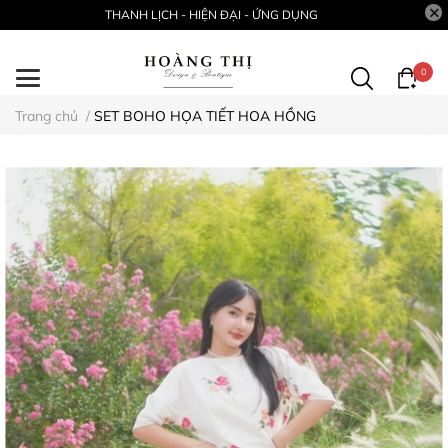
THANH LỊCH - HIỆN ĐẠI - ỨNG DỤNG
0
Trang chủ
/
SET BOHO HỌA TIẾT HOA HỒNG