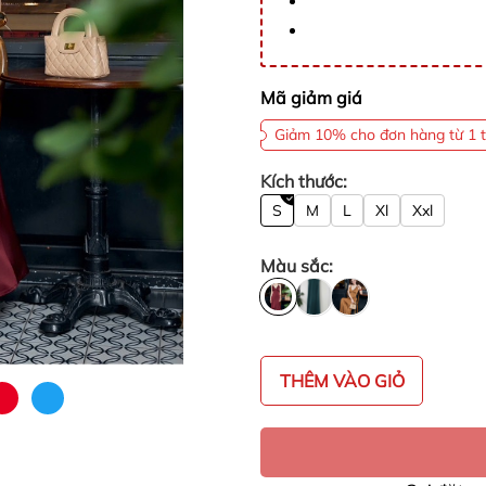
Mã giảm giá
Giảm 10% cho đơn hàng từ 1 t
Kích thước:
S
M
L
Xl
Xxl
Màu sắc:
THÊM VÀO GIỎ