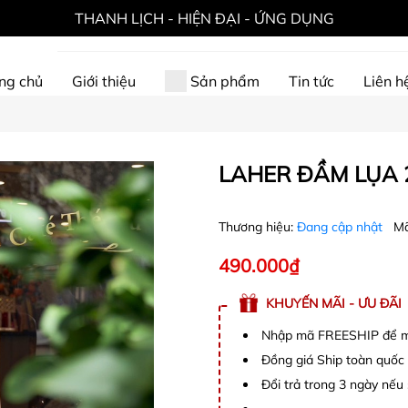
THANH LỊCH - HIỆN ĐẠI - ỨNG DỤNG
ng chủ
Giới thiệu
Sản phẩm
Tin tức
Liên h
LAHER ĐẦM LỤA 
Thương hiệu:
Đang cập nhật
Mã
490.000₫
KHUYẾN MÃI - ƯU ĐÃI
Nhập mã FREESHIP để mi
Đồng giá Ship toàn quốc
Đổi trả trong 3 ngày nếu 