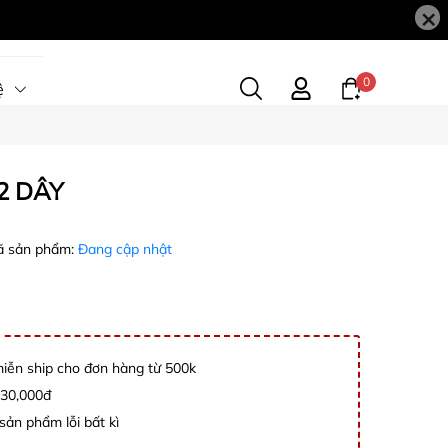
×
0
ệ
2 DÂY
 sản phẩm:
Đang cập nhật
ễn ship cho đơn hàng từ 500k
 30,000đ
sản phẩm lỗi bất kì