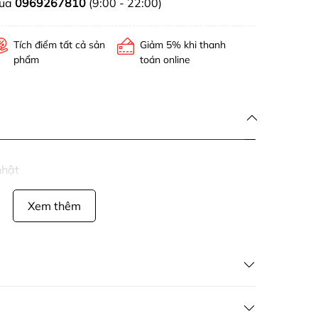
mua
0969267810
(9:00 - 22:00)
Tích điểm tất cả sản
Giảm 5% khi thanh
phẩm
toán online
nhật
Xem thêm