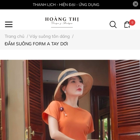
THANH LỊCH - HIỆN ĐẠI - ỨNG DỤNG
0
Trang chủ
/
Váy suông tôn dáng
/
ĐẦM SUÔNG FORM A TAY DƠI