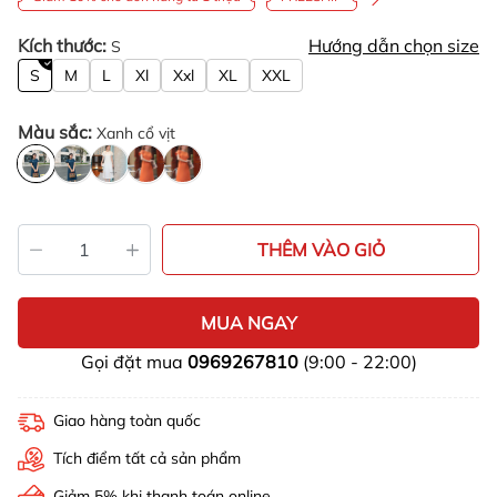
Kích thước:
Hướng dẫn chọn size
S
S
M
L
Xl
Xxl
XL
XXL
Màu sắc:
Xanh cổ vịt
THÊM VÀO GIỎ
MUA NGAY
Gọi đặt mua
0969267810
(9:00 - 22:00)
Giao hàng toàn quốc
Tích điểm tất cả sản phẩm
Giảm 5% khi thanh toán online